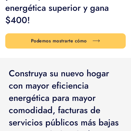
APOYO
energética superior y gana
IDIOMA
$400!
Podemos mostrarte cómo
Construya su nuevo hogar
con mayor eficiencia
energética para mayor
comodidad, facturas de
servicios públicos más bajas