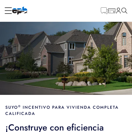
Contenido
principal
RESIDENCIAL
NEGOCIO
Internet
Energía
Televisión
Teléfono
®
SUYO
INCENTIVO PARA VIVIENDA COMPLETA
CALIFICADA
BLOG
¡Construye con eficiencia