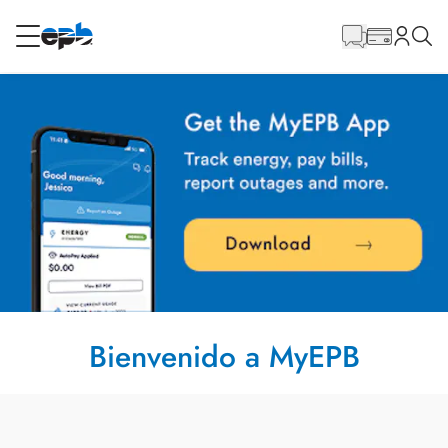
Contenido
principal
RESIDENCIAL
NEGOCIO
Internet
Energía
Televisión
Teléfono
Bienvenido a MyEPB
BLOG