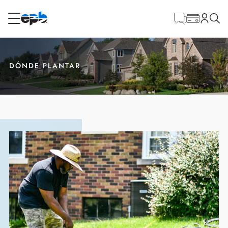
Contenido
principal
RESIDENCIAL
NEGOCIO
DÓNDE PLANTAR
Internet
Voz
Energía
Servicios al por mayor
BLOG