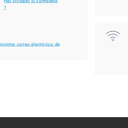
Has olvidado tu contraseña
?
inistrar correo electrónico de