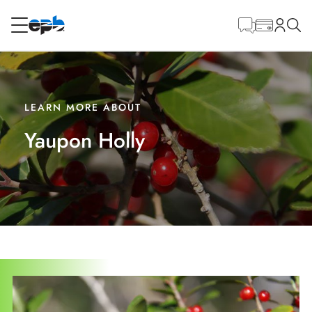
Contenido
principal
RESIDENCIAL
NEGOCIO
Internet
LEARN MORE ABOUT
Yaupon Holly
Energía
Televisión
Teléfono
BLOG