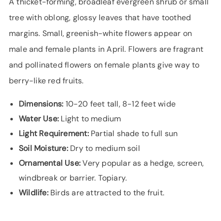
A thicket-forming, broadleaf evergreen shrub or small
tree with oblong, glossy leaves that have toothed
margins. Small, greenish-white flowers appear on
male and female plants in April. Flowers are fragrant
and pollinated flowers on female plants give way to
berry-like red fruits.
Dimensions:
10-20 feet tall, 8-12 feet wide
Water Use:
Light to medium
Light Requirement:
Partial shade to full sun
Soil Moisture:
Dry to medium soil
Ornamental Use:
Very popular as a hedge, screen,
windbreak or barrier. Topiary.
Wildlife:
Birds are attracted to the fruit.