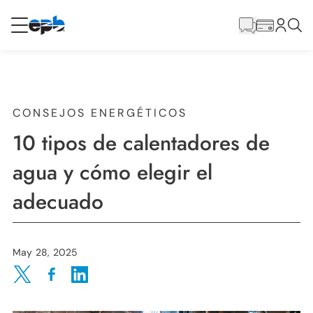
Contenido
principal
RESIDENCIAL
NEGOCIO
Internet
CONSEJOS ENERGÉTICOS
10 tipos de calentadores de
Energía
agua y cómo elegir el
adecuado
Televisión
Teléfono
May 28, 2025
Share on Twitter
Share on Facebook
Share on LinkedIn
BLOG