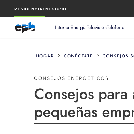
Contenido
RESIDENCIAL
NEGOCIO
principal
Internet
Energía
Televisión
Teléfono
›
›
HOGAR
CONÉCTATE
CONSEJOS S
CONSEJOS ENERGÉTICOS
Consejos para 
pequeñas empr