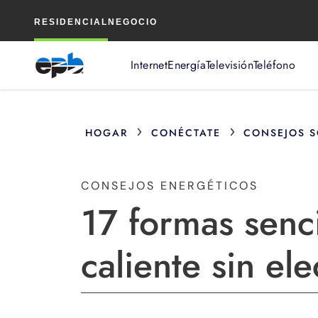
Contenido
RESIDENCIAL
NEGOCIO
principal
Internet
Energía
Televisión
Teléfono
›
›
HOGAR
CONÉCTATE
CONSEJOS S
CONSEJOS ENERGÉTICOS
17 formas senc
caliente sin ele