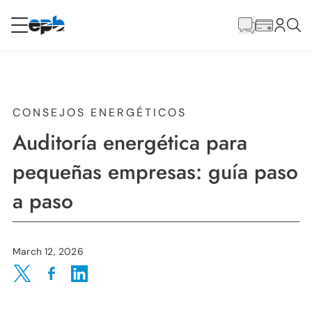
Contenido
principal
RESIDENCIAL
NEGOCIO
Internet
CONSEJOS ENERGÉTICOS
Auditoría energética para
Energía
pequeñas empresas: guía paso
a paso
Televisión
Teléfono
March 12, 2026
Share on Twitter
Share on Facebook
Share on LinkedIn
BLOG