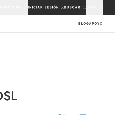
R FACTURA
INICIAR SESIÓN
BUSCAR
LANG
BLOG
APOYO
 DSL