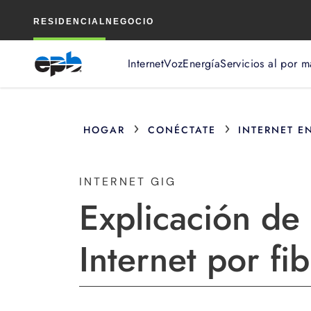
Contenido
RESIDENCIAL
NEGOCIO
principal
Internet
Voz
Energía
Servicios al por m
›
›
HOGAR
CONÉCTATE
INTERNET E
INTERNET GIG
Explicación de 
Internet por fib