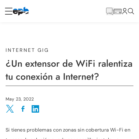
Contenido
principal
RESIDENCIAL
NEGOCIO
Internet
INTERNET GIG
¿Un extensor de WiFi ralentiza
Energía
tu conexión a Internet?
Televisión
May 23, 2022
Teléfono
Share on Twitter
Share on Facebook
Share on LinkedIn
Si tienes problemas con zonas sin cobertura Wi-Fi en
BLOG