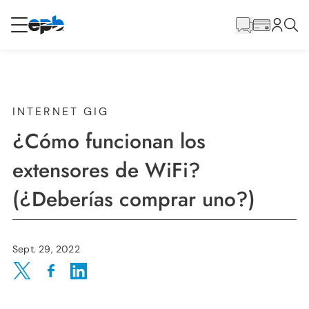
Contenido
principal
RESIDENCIAL
NEGOCIO
Internet
INTERNET GIG
¿Cómo funcionan los
Energía
extensores de WiFi?
(¿Deberías comprar uno?)
Televisión
Teléfono
Sept. 29, 2022
Share on Twitter
Share on Facebook
Share on LinkedIn
BLOG