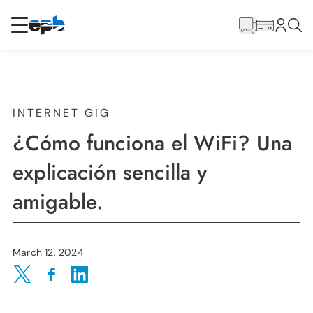
Contenido
principal
RESIDENCIAL
NEGOCIO
Internet
INTERNET GIG
¿Cómo funciona el WiFi? Una
Energía
explicación sencilla y
amigable.
Televisión
Teléfono
March 12, 2024
Share on Twitter
Share on Facebook
Share on LinkedIn
BLOG