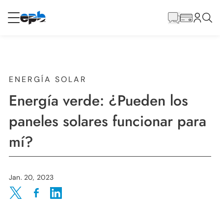
Contenido
principal
RESIDENCIAL
NEGOCIO
Internet
ENERGÍA SOLAR
Energía verde: ¿Pueden los
Energía
paneles solares funcionar para
mí?
Televisión
Teléfono
Jan. 20, 2023
Share on Twitter
Share on Facebook
Share on LinkedIn
BLOG