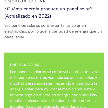
ENERGÍA SOLAR
¿Cuánta energía produce un panel solar?
(Actualizado en 2022)
Los paneles solares convierten la luz solar en
electricidad, por lo que la cantidad de energía que un
panel solar…
ENERGÍA SOLAR
Los paneles solares se están volviendo cada vez
más comunes en los vecindarios en estos días y
muchas personas están haciendo el cambio a la
energía solar para ayudar al medio ambiente y
ahorrar algo de dinero en energía cada año. Hay
muchas cosas que quizás desee saber sobre la
instalación de paneles solares y dos de …