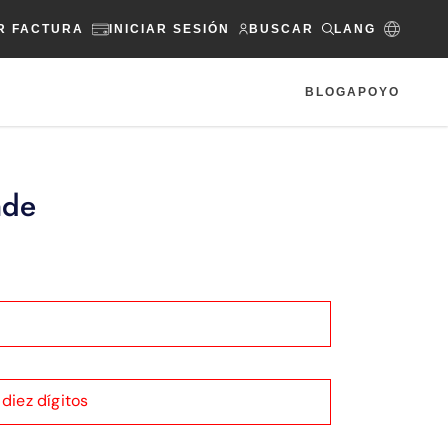
R FACTURA
INICIAR SESIÓN
BUSCAR
LANG
BLOG
APOYO
nde
diez dígitos