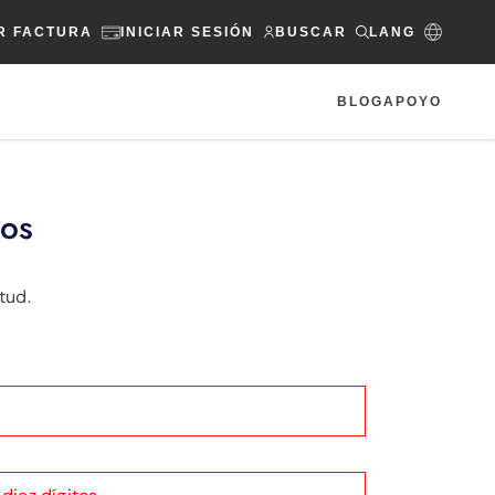
R FACTURA
INICIAR SESIÓN
BUSCAR
LANG
BLOG
APOYO
ios
tud.