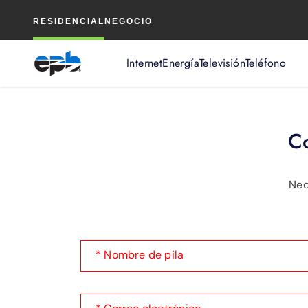
Contenido
RESIDENCIAL
NEGOCIO
principal
Internet
Energía
Televisión
Teléfono
Co
Nec
* Nombre de pila