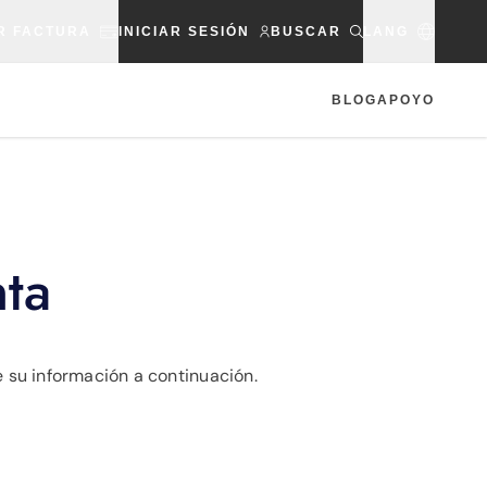
R FACTURA
INICIAR SESIÓN
BUSCAR
LANG
BLOG
APOYO
nta
e su información a continuación.