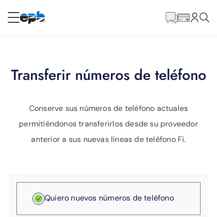
Contenido
principal
RESIDENCIAL
NEGOCIO
Transferir números de teléfono
Internet
Voz
Conserve sus números de teléfono actuales
permitiéndonos transferirlos desde su proveedor
Energía
anterior a sus nuevas líneas de teléfono Fi.
Servicios al por mayor
Quiero nuevos números de teléfono
BLOG