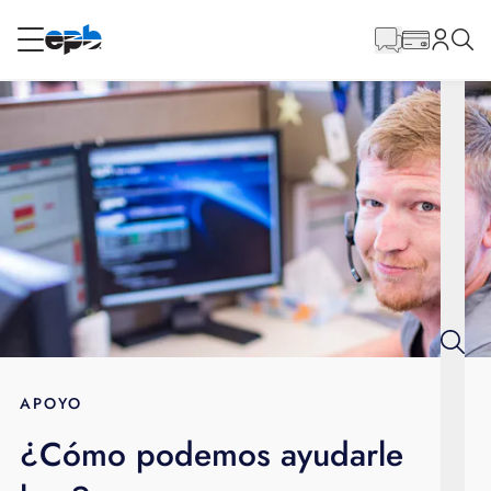
Contenido
principal
RESIDENCIAL
NEGOCIO
Internet
Energía
Televisión
Teléfono
APOYO
¿Cómo podemos ayudarle
BLOG