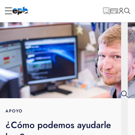
Contenido
principal
RESIDENCIAL
NEGOCIO
Internet
Energía
Televisión
Teléfono
APOYO
¿Cómo podemos ayudarle
BLOG