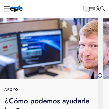
Contenido
principal
RESIDENCIAL
NEGOCIO
Internet
Energía
Televisión
Teléfono
APOYO
¿Cómo podemos ayudarle
BLOG