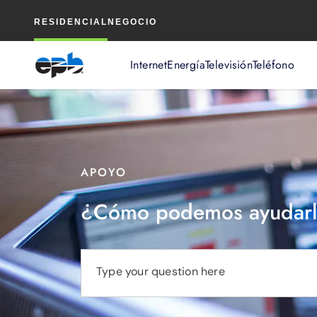
Contenido
RESIDENCIAL
NEGOCIO
principal
Internet
Energía
Televisión
Teléfono
APOYO
¿Cómo podemos ayudarl
Type your question here