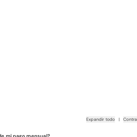
Expandir todo
|
Contra
 de mi pago mensual?