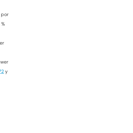
 por
5 %
er
ower
72
y