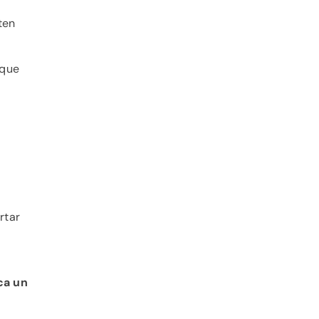
ten
 que
rtar
ca un