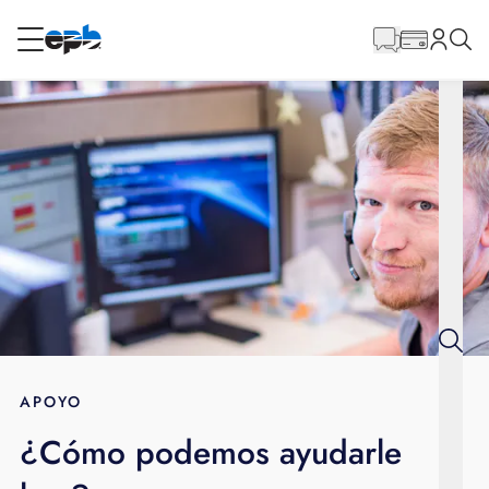
Contenido
principal
RESIDENCIAL
NEGOCIO
Internet
Energía
Televisión
Teléfono
APOYO
¿Cómo podemos ayudarle
BLOG