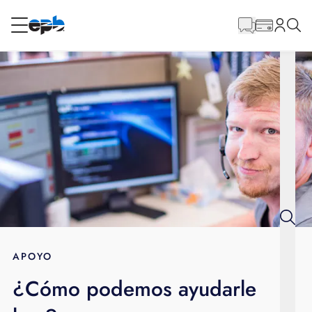
Contenido
principal
RESIDENCIAL
NEGOCIO
Internet
Energía
Televisión
Teléfono
APOYO
¿Cómo podemos ayudarle
BLOG