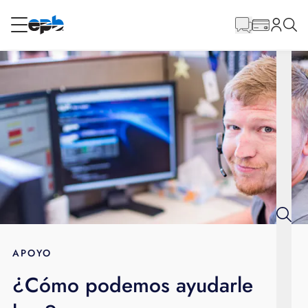
Contenido
principal
RESIDENCIAL
NEGOCIO
Internet
Energía
Televisión
Teléfono
APOYO
¿Cómo podemos ayudarle
BLOG