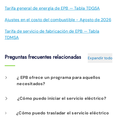
Tarifa general de energía de EPB — Tabla TDGSA
Ajustes en el costo del combustible - Agosto de 2026
Tarifa de servicio de fabricación de EPB — Tabla
TDMSA
Preguntas frecuentes relacionadas
Expandir todo
¿ EPB ofrece un programa para aquellos
necesitados?
Power Share es un programa que funciona
¿Cómo puedo iniciar el servicio eléctrico?
todo el año y que brinda apoyo directo a las
Comience el servicio eléctrico aquí
¿Cómo puedo trasladar el servicio eléctrico
familias necesitadas del área de