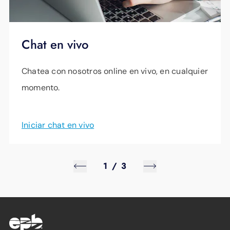
debido a la gran demanda.
Regístrese para
recibir actualizaciones por correo electrónico
Chat en vivo
y sea uno de los primeros en enterarse de los
nuevos proyectos de energía renovable.
Chatea con nosotros online en vivo, en cualquier
momento.
Mantente informado
Iniciar chat en vivo
1
/
3