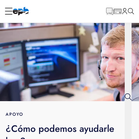
Contenido
principal
RESIDENCIAL
NEGOCIO
Internet
Energía
Televisión
Teléfono
APOYO
¿Cómo podemos ayudarle
BLOG