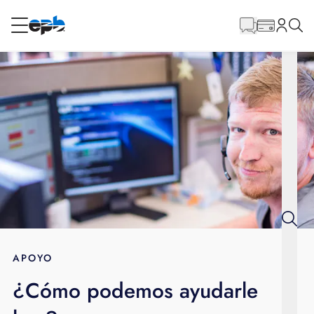
Contenido
principal
RESIDENCIAL
NEGOCIO
Internet
Voz
Energía
Servicios al por mayor
APOYO
¿Cómo podemos ayudarle
BLOG