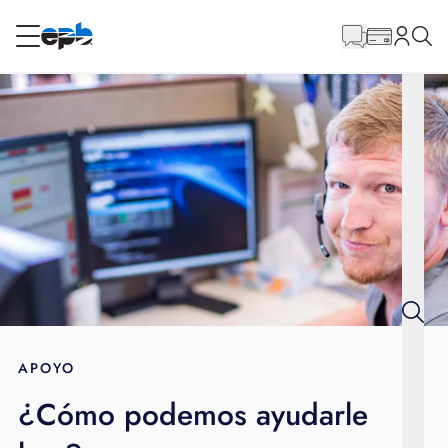
Contenido
principal
RESIDENCIAL
NEGOCIO
Internet
Energía
Televisión
Teléfono
APOYO
¿Cómo podemos ayudarle
BLOG