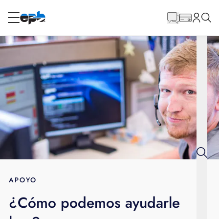
Contenido
principal
RESIDENCIAL
NEGOCIO
Internet
Energía
Televisión
Teléfono
APOYO
¿Cómo podemos ayudarle
BLOG