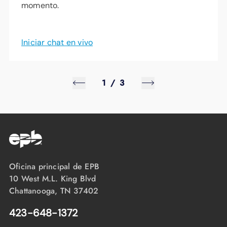
momento.
Iniciar chat en vivo
1
/
3
Oficina principal de EPB
10 West M.L. King Blvd
Chattanooga, TN 37402
423-648-1372