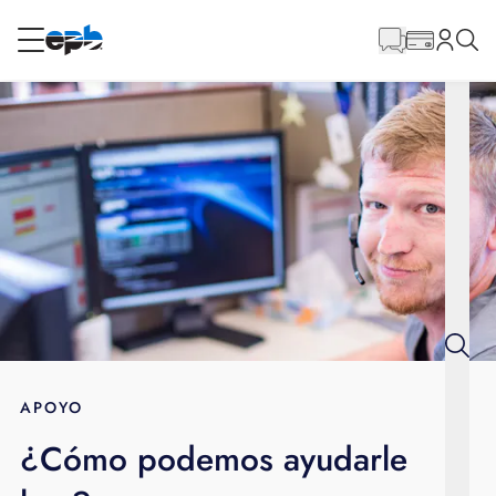
Contenido
principal
RESIDENCIAL
NEGOCIO
Internet
Energía
Televisión
Teléfono
APOYO
¿Cómo podemos ayudarle
BLOG