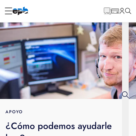
Contenido
principal
RESIDENCIAL
NEGOCIO
Internet
Energía
Televisión
Teléfono
APOYO
¿Cómo podemos ayudarle
BLOG