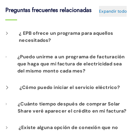
Preguntas frecuentes relacionadas
Expandir todo
¿ EPB ofrece un programa para aquellos
necesitados?
Power Share es un programa que funciona
¿Puedo unirme a un programa de facturación
que haga que mi factura de electricidad sea
todo el año y que brinda apoyo directo a las
del mismo monto cada mes?
familias necesitadas del área de
Chattanooga. El programa es posible gracias
Nuestra opción de facturación
¿Cómo puedo iniciar el servicio eléctrico?
a nuestros clientes que aportan fondos a
presupuestaria genera un monto mensual a
través de facturas mensuales de electricidad
Comience el servicio eléctrico aquí
¿Cuánto tiempo después de comprar Solar
pagar según los últimos 12 meses de servicio.
Share veré aparecer el crédito en mi factura?
o haciendo una promesa de donación. Todos
Al final del año, se deducirá el uso real del
los fondos donados se entregan a United Way
monto que haya pagado y saldaremos
Para los participantes actuales de Solar
¿Existe alguna opción de conexión que no
211, un programa de extensión que califica y