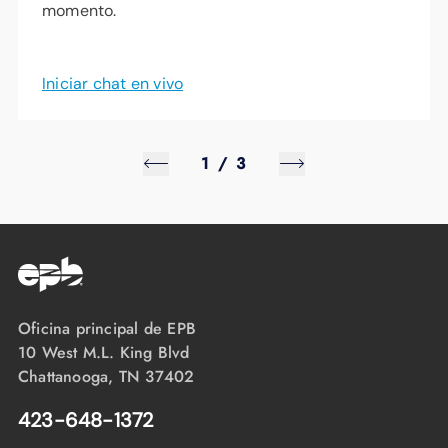
momento.
Iniciar chat en vivo
1
/
3
Oficina principal de EPB
10 West M.L. King Blvd
Chattanooga, TN 37402
423-648-1372