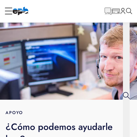
Contenido
principal
RESIDENCIAL
NEGOCIO
Internet
Energía
Televisión
Teléfono
APOYO
¿Cómo podemos ayudarle
BLOG