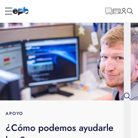
Contenido
principal
RESIDENCIAL
NEGOCIO
Internet
Energía
Televisión
Teléfono
APOYO
¿Cómo podemos ayudarle
BLOG