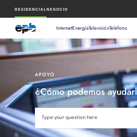
Contenido
RESIDENCIAL
NEGOCIO
principal
Internet
Energía
Televisión
Teléfono
APOYO
¿Cómo podemos ayudarl
Type your question here