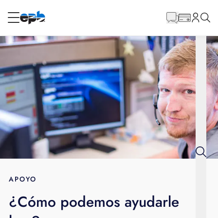
Contenido
principal
RESIDENCIAL
NEGOCIO
Internet
Energía
Televisión
Teléfono
APOYO
¿Cómo podemos ayudarle
BLOG