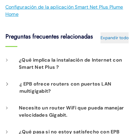
Configuración de la aplicación Smart Net Plus Plume
Home
Preguntas frecuentes relacionadas
Expandir todo
¿Qué implica la instalación de Internet con
Smart Net Plus ?
El día de la instalación, un técnico de EPB
¿ EPB ofrece routers con puertos LAN
multigigabit?
determinará la mejor ubicación para su(s)
router(s) para garantizar que Smart Net Plus
El servicio EPB Smart Net Plus incluye un
Necesito un router WiFi que pueda manejar
le brinde una excelente conectividad en cada
velocidades Gigabit.
enrutador con (1) conexión WAN de 10 Gig , (1)
rincón de su hogar. Es necesario que haya
puerto LAN de 10 Gig y (3) puertos LAN de 1
alguien en casa para la instalación. Esto
Para conexiones Gigabit, recomendamos un
¿Qué pasa si no estoy satisfecho con EPB