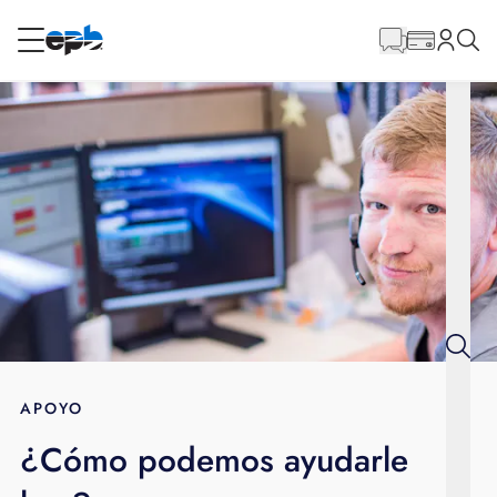
Contenido
principal
RESIDENCIAL
NEGOCIO
Internet
Energía
Televisión
Teléfono
APOYO
¿Cómo podemos ayudarle
BLOG