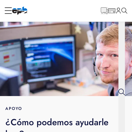
Contenido
principal
RESIDENCIAL
NEGOCIO
Internet
Energía
Televisión
Teléfono
APOYO
¿Cómo podemos ayudarle
BLOG