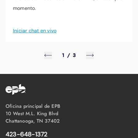
en su día sin tener que ir a una sucursal de
momento.
EPB . Haga clic
aquí
para obtener
instrucciones sencillas sobre cómo pagar en
Iniciar chat en vivo
efectivo en una de estas tiendas.
1
/
3
Oficina principal de EPB
10 West M.L. King Blvd
Chattanooga, TN 37402
423-648-1372