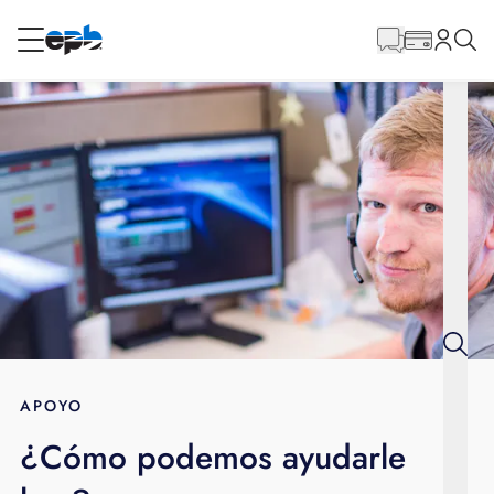
Contenido
principal
RESIDENCIAL
NEGOCIO
Internet
Energía
Televisión
Teléfono
APOYO
¿Cómo podemos ayudarle
BLOG