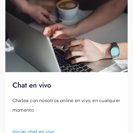
su hogar, seguridad avanzada, una aplicación
rendimiento WiFi máximo y soporte técnico
que le ayuda a controlar su red y soporte
experto disponible las 24 horas por solo
experto en cualquier momento desde tan solo
$17.99 (más impuestos) al mes.
14,99 $ (más impuestos) al mes.
Más información
Chat en vivo
Chatea con nosotros online en vivo, en cualquier
momento.
Iniciar chat en vivo