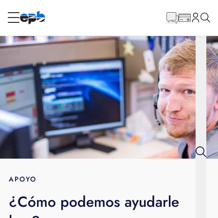
Contenido
principal
RESIDENCIAL
NEGOCIO
Internet
Energía
Televisión
Teléfono
APOYO
¿Cómo podemos ayudarle
BLOG