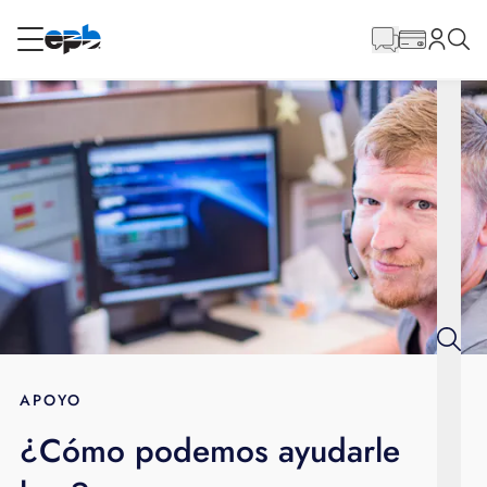
Contenido
principal
RESIDENCIAL
NEGOCIO
Internet
Energía
Televisión
Teléfono
APOYO
¿Cómo podemos ayudarle
BLOG