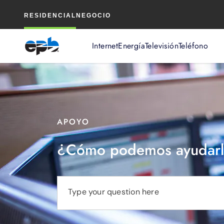
Contenido
RESIDENCIAL
NEGOCIO
principal
Internet
Energía
Televisión
Teléfono
APOYO
¿Cómo podemos ayudarl
Type your question here