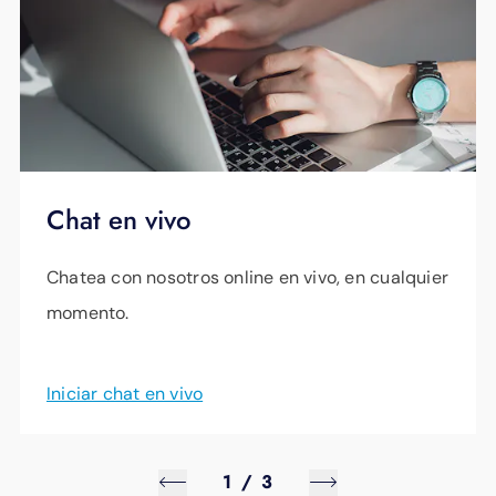
en persona las 24 horas, de lunes a viernes de
Distancia del dispositivo al enrutador
8:30 a. m. a 5:30 p. m.
Antiguedad y sistema operativo del
dispositivo
Hardware o firmware obsoleto
Interferencias de otros dispositivos (hornos
Chat en vivo
microondas, dispositivos Bluetooth, redes
Wi-Fi vecinas, etc.)
Chatea con nosotros online en vivo, en cualquier
momento.
Iniciar chat en vivo
1
/
3