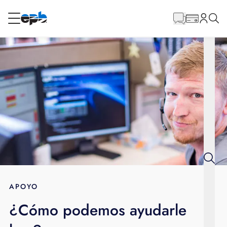
Contenido
principal
RESIDENCIAL
NEGOCIO
Internet
Energía
Televisión
Teléfono
APOYO
¿Cómo podemos ayudarle
BLOG