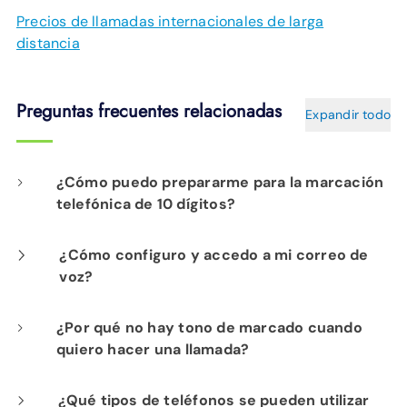
Precios de llamadas internacionales de larga
distancia
Preguntas frecuentes relacionadas
Expandir todo
¿Cómo puedo prepararme para la marcación
telefónica de 10 dígitos?
Si aún no lo hace, adquiera el hábito de
¿Cómo configuro y accedo a mi correo de
voz?
marcar 10 dígitos para todas las llamadas
antes del 5 de agosto de 2025. También debe
Presione *98 y siga las indicaciones. Presione
¿Por qué no hay tono de marcado cuando
asegurarse de que su número de teléfono
quiero hacer una llamada?
*98 y siga las indicaciones. También puede
incluya el código de área en cualquier lugar
acceder a su buzón de voz cuando no esté en
donde haya proporcionado su información de
Es posible que haya dejado encendido un
¿Qué tipos de teléfonos se pueden utilizar