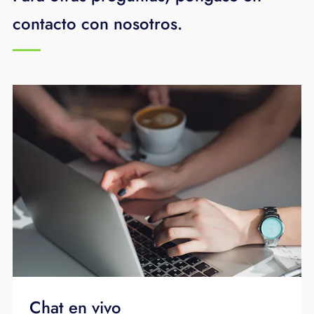
asequibles.
contacto con nosotros.
Chat en vivo