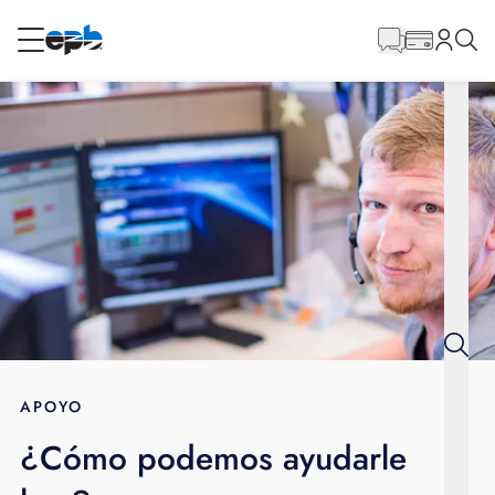
Contenido
principal
RESIDENCIAL
NEGOCIO
Internet
Energía
Televisión
Teléfono
APOYO
¿Cómo podemos ayudarle
BLOG