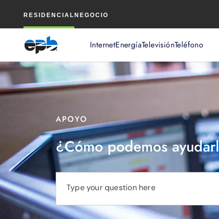
Contenido
RESIDENCIAL
NEGOCIO
principal
Internet
Energía
Televisión
Teléfono
APOYO
¿Cómo podemos ayudarl
Type your question here