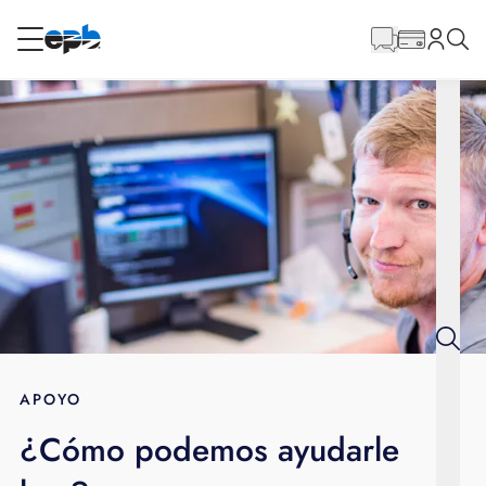
Contenido
principal
RESIDENCIAL
NEGOCIO
Internet
Energía
Televisión
Teléfono
APOYO
¿Cómo podemos ayudarle
BLOG