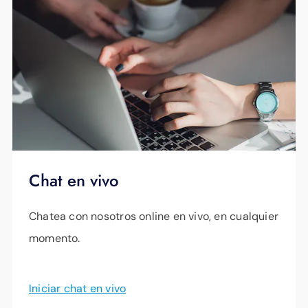
nombre como titular de la cuenta (o el
nombre de su propietario)
Evite un viaje y pague su factura en
efectivo donde ya compra
Nos asociamos con tiendas como Walgreens,
CVS y Dollar General para que pueda pagar
cómodamente en la caja. Es la manera
perfecta de integrar el pago de sus facturas
Chat en vivo
en su día sin tener que ir a una sucursal de
EPB . Haga clic
aquí
para obtener
Chatea con nosotros online en vivo, en cualquier
instrucciones sencillas sobre cómo pagar en
momento.
efectivo en una de estas tiendas.
Iniciar chat en vivo