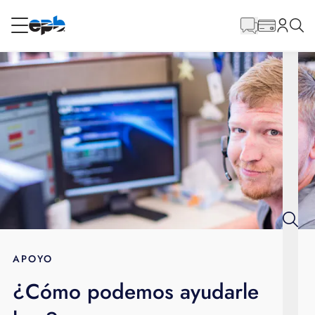
Contenido
principal
RESIDENCIAL
NEGOCIO
Internet
Energía
Televisión
Teléfono
APOYO
¿Cómo podemos ayudarle
BLOG