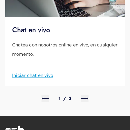
obtengan la mejor solución.
múltiples SSID (nombres de red privados o
públicos), mayor cobertura y WiFi para
interiores y/o exteriores. Hosted WiFi también
Chat en vivo
proporciona un puerto privado en el servidor
Chatea con nosotros online en vivo, en cualquier
para conectar por cable los equipos de red
momento.
de su empresa.
Iniciar chat en vivo
1
/
3