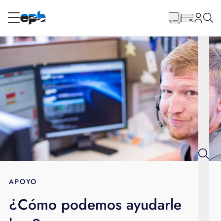
Contenido
principal
RESIDENCIAL
NEGOCIO
Internet
Energía
Televisión
Teléfono
APOYO
¿Cómo podemos ayudarle
BLOG