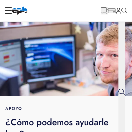
Contenido
principal
RESIDENCIAL
NEGOCIO
Internet
Energía
Televisión
Teléfono
APOYO
¿Cómo podemos ayudarle
BLOG