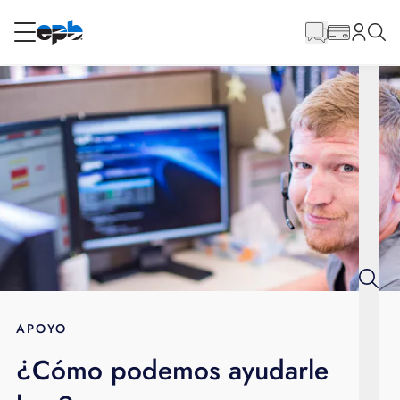
Contenido
principal
RESIDENCIAL
NEGOCIO
Internet
Energía
Televisión
Teléfono
APOYO
¿Cómo podemos ayudarle
BLOG