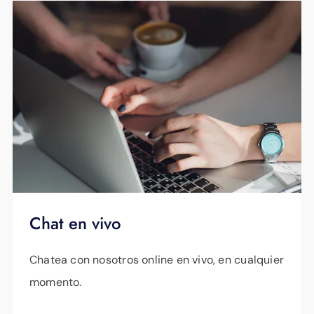
continuamente más de 27 mil millones de URL
EPB visitará su hogar y corregirá el problema
y 600 millones de dominios para proteger
sin cargo adicional.
sus cuentas y dispositivos en línea contra
malware, phishing, spam y publicidad dañina
o intrusiva.
¿Alguna vez has deseado que fuera más fácil
gestionar tu Wi-Fi? Con solo unos toques, la
aplicación HomePass que viene incluida te
permite controlar fácilmente tu Wi-Fi y los
Chat en vivo
dispositivos conectados desde la palma de tu
mano. Funciona como un control remoto
Chatea con nosotros online en vivo, en cualquier
universal para tu red Wi-Fi y te brinda una
momento.
visibilidad de alto nivel sobre la conectividad