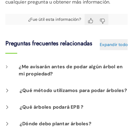
cualquier pregunta u obtener más información.
¿Fue útil esta información?
Preguntas frecuentes relacionadas
Expandir todo
¿Me avisarán antes de podar algún árbol en
mi propiedad?
Sí. Un representante de EPB llegará a su
¿Qué método utilizamos para podar árboles?
puerta un par de meses antes de que se
Nuestros arboristas utilizan métodos de poda
¿Qué árboles podará EPB ?
realice cualquier poda de árboles en su área.
lateral, es decir, cortan las ramas de los
Si no hay nadie en casa, le dejaremos una
Solo podamos árboles que representen un
¿Dónde debo plantar árboles?
árboles hasta llegar a la rama lateral o
tarjeta con más información y un nombre y un
peligro potencial para las líneas eléctricas