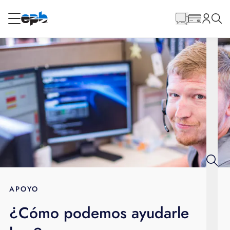
Contenido
principal
RESIDENCIAL
NEGOCIO
Internet
Energía
Televisión
Teléfono
APOYO
¿Cómo podemos ayudarle
BLOG